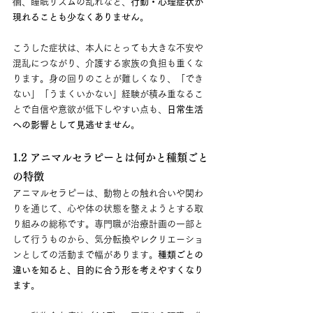
徊、睡眠リズムの乱れなど、
行動・心理症状が
現れることも少なくありません
。
こうした症状は、本人にとっても大きな不安や
混乱につながり、介護する家族の負担も重くな
ります。身の回りのことが難しくなり、「でき
ない」「うまくいかない」経験が積み重なるこ
とで自信や意欲が低下しやすい点も、
日常生活
への影響として見逃せません
。
1.2 アニマルセラピーとは何かと種類ごと
の特徴
アニマルセラピーは、動物との触れ合いや関わ
りを通じて、心や体の状態を整えようとする取
り組みの総称です。専門職が治療計画の一部と
して行うものから、気分転換やレクリエーショ
ンとしての活動まで幅があります。
種類ごとの
違いを知ると、目的に合う形を考えやすくなり
ます
。