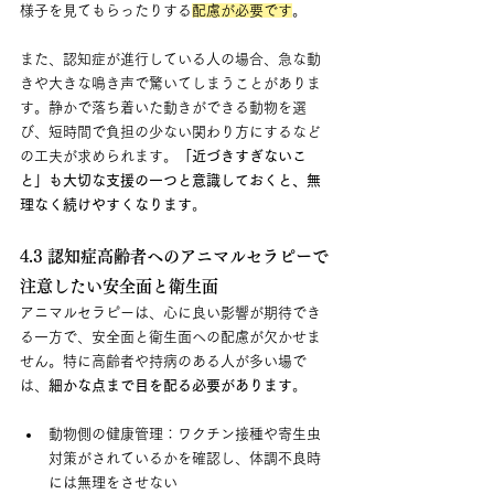
様子を見てもらったりする
配慮が必要です
。
また、認知症が進行している人の場合、急な動
きや大きな鳴き声で驚いてしまうことがありま
す。静かで落ち着いた動きができる動物を選
び、短時間で負担の少ない関わり方にするなど
の工夫が求められます。
「近づきすぎないこ
と」も大切な支援の一つと意識しておくと、無
理なく続けやすくなります
。
4.3 認知症高齢者へのアニマルセラピーで
注意したい安全面と衛生面
アニマルセラピーは、心に良い影響が期待でき
る一方で、安全面と衛生面への配慮が欠かせま
せん。特に高齢者や持病のある人が多い場で
は、
細かな点まで目を配る必要があります
。
動物側の健康管理：ワクチン接種や寄生虫
対策がされているかを確認し、体調不良時
には無理をさせない