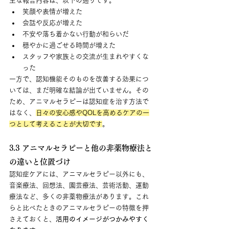
主な報告内容は、以下の通りです。
笑顔や表情が増えた
会話や反応が増えた
不安や落ち着かない行動が和らいだ
穏やかに過ごせる時間が増えた
スタッフや家族との交流が生まれやすくな
った
一方で、認知機能そのものを改善する効果につ
いては、まだ明確な結論が出ていません。その
ため、アニマルセラピーは認知症を治す方法で
はなく、
日々の安心感やQOLを高めるケアの一
つとして考えることが大切です
。
3.3 アニマルセラピーと他の非薬物療法と
の違いと位置づけ
認知症ケアには、アニマルセラピー以外にも、
音楽療法、回想法、園芸療法、芸術活動、運動
療法など、多くの非薬物療法があります。これ
らと比べたときのアニマルセラピーの特徴を押
さえておくと、
活用のイメージがつかみやすく