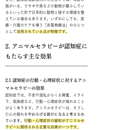
猫がいる、ウサギや鳥など小動物が暮らしてい
るといった形で日常的に動物と接する環境を整
えている場合もあります。いずれにしても、医
療・介護のケアを補う「非薬物療法」のひとつ
として
活用されている点が特徴です
。
2. アニマルセラピーが認知症に
もたらす主な効果
2.1 認知症の行動・心理症状に対するアニ
マルセラピーの効果
認知症では、不安や混乱からくる興奮、イライ
ラ、孤独感など、行動・心理症状が現れること
がよくあります。アニマルセラピーは、そうし
た心の揺れを
やわらげる助けになると考えられ
ています
。
行動・心理症状の緩和がアニマルセ
ラピーに期待される主要な効果の一つです
。