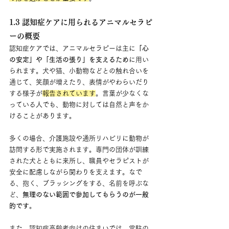
1.3 認知症ケアに用られるアニマルセラピ
ーの概要
認知症ケアでは、アニマルセラピーは主に
「心
の安定」や「生活の張り」を支えるため
に用い
られます。犬や猫、小動物などとの触れ合いを
通じて、笑顔が増えたり、表情がやわらいだり
する様子が
報告されています
。言葉が少なくな
っている人でも、動物に対しては自然と声をか
けることがあります。
多くの場合、介護施設や通所リハビリに動物が
訪問する形で実施されます。専門の団体が訓練
された犬とともに来所し、職員やセラピストが
安全に配慮しながら関わりを支えます。なで
る、抱く、ブラッシングをする、名前を呼ぶな
ど、
無理のない範囲で参加してもらうのが一般
的です
。
また、認知症高齢者向けの住まいでは、常駐の