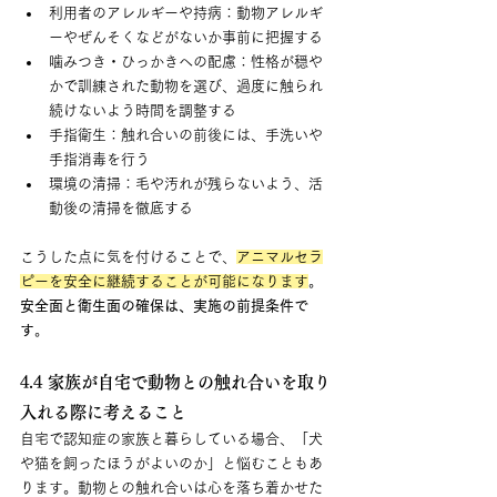
利用者のアレルギーや持病：動物アレルギ
ーやぜんそくなどがないか事前に把握する
噛みつき・ひっかきへの配慮：性格が穏や
かで訓練された動物を選び、過度に触られ
続けないよう時間を調整する
手指衛生：触れ合いの前後には、手洗いや
手指消毒を行う
環境の清掃：毛や汚れが残らないよう、活
動後の清掃を徹底する
こうした点に気を付けることで、
アニマルセラ
ピーを安全に継続することが可能になります
。
安全面と衛生面の確保は、実施の前提条件で
す
。
4.4 家族が自宅で動物との触れ合いを取り
入れる際に考えること
自宅で認知症の家族と暮らしている場合、「犬
や猫を飼ったほうがよいのか」と悩むこともあ
ります。動物との触れ合いは心を落ち着かせた