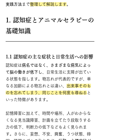
実践方法
まで
整理して解説します
。
1. 認知症とアニマルセラピーの
基礎知識
1.1 認知症の主な症状と日常生活への影響
認知症は
病名ではなく、さまざまな病気によっ
て脳の働きが低下し
、日常生活に支障が出てい
る状態を指します。物忘れが代表的ですが、単
なる加齢による物忘れとは違い、
出来事そのも
のを忘れてしまう、同じことを何度も尋ねる
と
いった特徴があります。
記憶障害に加えて、時間や場所、人がわからな
くなる見当識障害、計画を立てたり段取りする
力の低下、判断力の低下などもよく見られま
す。さらに、妄想、不安、興奮、うつ状態、徘