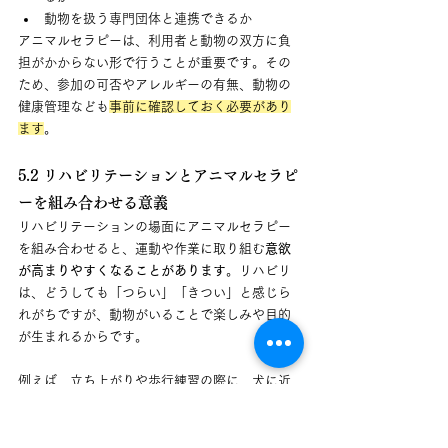
動物を扱う専門団体と連携できるか
アニマルセラピーは、利用者と動物の双方に負
担がかからない形で行うことが重要です。その
ため、参加の可否やアレルギーの有無、動物の
健康管理なども
事前に確認しておく必要があり
ます
。
5.2 リハビリテーションとアニマルセラピ
ーを組み合わせる意義
リハビリテーションの場面にアニマルセラピー
を組み合わせると、運動や作業に取り組む
意欲
が高まりやすくなることがあります
。リハビリ
は、どうしても「つらい」「きつい」と感じら
れがちですが、動物がいることで楽しみや目的
が生まれるからです。
例えば、立ち上がりや歩行練習の際に、犬に近
づいてなでることを目標にすると、距離を意識
しながら自然と体を動かしやすくなります。手
指のリハビリであれば、ブラッシングやおもち