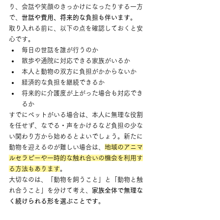
り、会話や笑顔のきっかけになったりする一方
で、
世話や費用、将来的な負担も伴います
。
取り入れる前に、以下の点を確認しておくと安
心です。
毎日の世話を誰が行うのか
散歩や通院に対応できる家族がいるか
本人と動物の双方に負担がかからないか
経済的な負担を継続できるか
将来的に介護度が上がった場合も対応でき
るか
すでにペットがいる場合は、本人に無理な役割
を任せず、なでる・声をかけるなど負担の少な
い関わり方から始めるとよいでしょう。新たに
動物を迎えるのが難しい場合は、
地域のアニマ
ルセラピーや一時的な触れ合いの機会を利用す
る方法もあります
。
大切なのは、「動物を飼うこと」と「動物と触
れ合うこと」を分けて考え、
家族全体で無理な
く続けられる形を選ぶことです
。