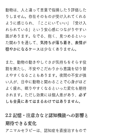
動物は、人と違って言葉で指摘したり評価した
りしません。存在そのものが受け入れてくれる
ように感じられ、「ここにいていい」「受け入
れられている」という安心感につながりやすい
面があります。なでる、抱く、見つめるといっ
た関わりを通して、
気持ちが落ち着き、表情が
穏やかになるケース
は少なくありません。
また、動物の動きやしぐさが気持ちをそらす役
割を果たし、不安やこだわりから意識を切り替
えやすくなることもあります。夜間の不安が強
い人が、日中に動物と関わることで心身がほど
よく疲れ、眠りやすくなるといった変化も期待
されます。ただし効果には個人差があり、
必ず
しも全員にあてはまるわけではありません
。
2.2 記憶・注意力など認知機能への影響と
期待できる変化
アニマルセラピーは、認知症を直接治すもので