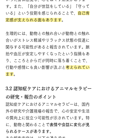
す。また、「自分が世話をしている」「守って
いる」という役割を感じられることで、
自己肯
定感が支えられる面もあります
。
生理的には、動物との触れ合いが動物との触れ
合いがストレス軽減やリラックス状態の促進に
関与する可能性があると報告されています。脈
拍や血圧が安定しやすくなったという指摘もあ
り、こころとからだが同時に落ち着くことで、
行動や感情にも良い影響が及ぶと
考えられてい
ます
。
3.2 認知症ケアにおけるアニマルセラピー
の研究・報告のポイント
認知症ケアにおけるアニマルセラピーは、国内
外の研究や介護現場の報告で、心の安定や生活
の質向上に役立つ可能性が示されています。特
に、動物と関わることで
表情や会話に変化が見
られるケースがあります
。