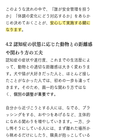
このような流れの中で、「誰が安全管理を担う
か」「体調の変化にどう対応するか」をあらか
じめ決めておくことが、
安心して実施する鍵に
なります
。
4.2 認知症の状態に応じた動物との距離感
や関わり方の工夫
認知症の症状や進行度、これまでの生活歴によ
って、動物との適切な距離感は大きく変わりま
す。犬や猫が大好きだった人と、ほとんど接し
たことがなかった人では、初めの一歩も違って
きます。そのため、画一的な関わり方ではな
く、
個別の調整が重要です
。
自分から近づこうとする人には、なでる、ブラ
ッシングをする、おやつをあげるなど、主体的
になれる関わりを増やしていきます。一方、少
し怖そうにしている人には、まず離れた場所か
ら眺めるだけにしたり、職員が抱っこしている