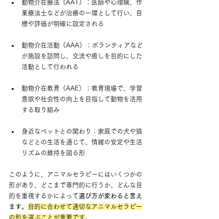
動物介在療法（AAT）：医師や心理職、作
業療法士などが治療の一環として行い、目
標や評価が明確に設定される
動物介在活動（AAA）：ボランティアなど
が施設を訪問し、交流や癒しを目的にした
活動として行われる
動物介在教育（AAE）：教育現場で、学習
意欲や社会性の向上を目指して動物を活用
する取り組み
身近なペットとの関わり：家庭での犬や猫
などとの生活を通じて、情緒の安定や生活
リズムの維持を図る形
このように、アニマルセラピーにはいくつかの
形があり、どこまで専門的に行うか、どんな目
的を重視するかによって
選び方が変わると言え
ます
。
目的に合わせて適切なアニマルセラピー
の形を選ぶことが重要です
。