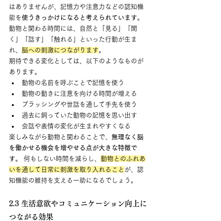
はありませんが、記憶力や注意力などの認知機
能を
使うきっかけになると考えられています
。
動物と関わる時間には、自然と「見る」「聞
く」「話す」「触れる」といった行動が生ま
れ、
脳への刺激につながります
。
期待できる変化としては、以下のようなものが
あります。
動物の名前を呼ぶことで記憶を使う
動物の動きに注意を向ける時間が増える
ブラッシングや世話を通して手先を使う
過去に飼っていた動物の記憶を思い出す
会話や表情の変化が生まれやすくなる
楽しみながら動物と関わることで、
無理なく脳
を働かせる機会を増やせる点が大きな特徴で
す
。 何もしない時間を減らし、
動物とのふれあ
いを通して日常に刺激を取り入れること
が、認
知機能の維持を支える一助になるでしょう。
2.3 生活意欲やコミュニケーション向上に
つながる効果