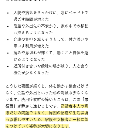
入院や病気をきっかけに、急にベッド上で
過ごす時間が増えた
段差や外出先の不安から、家の中での移動
も控えるようになった
介護の負担を減らそうとして、付き添いや
車いす利用が増えた
痛みや息切れが怖くて、動くこと自体を避
けるようになった
近所付き合いや趣味の場が減り、人と会う
機会が少なくなった
こうした要因が続くと、体を動かす機会だけで
なく、会話や外出といった心の刺激も少なくな
ります。廃用症候群の怖いところは、この
「悪
循環」が静かに進むことです
。
高齢者本人の意
思だけの問題ではなく、周囲の配慮や生活環境
も影響しやすいため、家族や支援者が一緒に気
をつけていく姿勢が大切になります
。