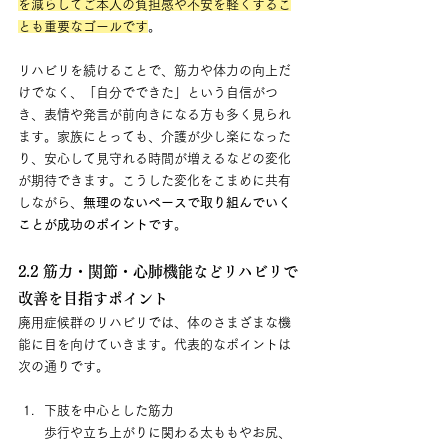
を減らしてご本人の負担感や不安を軽くするこ
とも重要なゴールです
。
リハビリを続けることで、筋力や体力の向上だ
けでなく、「自分でできた」という自信がつ
き、表情や発言が前向きになる方も多く見られ
ます。家族にとっても、介護が少し楽になった
り、安心して見守れる時間が増えるなどの変化
が期待できます。こうした変化をこまめに共有
しながら、
無理のないペースで取り組んでいく
ことが成功のポイントです
。
2.2 筋力・関節・心肺機能などリハビリで
改善を目指すポイント
廃用症候群のリハビリでは、体のさまざまな機
能に目を向けていきます。代表的なポイントは
次の通りです。
下肢を中心とした筋力
歩行や立ち上がりに関わる太ももやお尻、