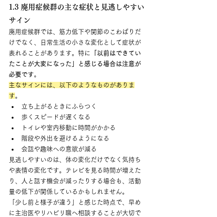
1.3 廃用症候群の主な症状と見逃しやすい
サイン
廃用症候群では、筋力低下や関節のこわばりだ
けでなく、日常生活の小さな変化として症状が
表れることがあります。特に
「以前はできてい
たことが大変になった」と感じる場合は注意が
必要です
。
主なサインには、以下のようなものがありま
す
。
立ち上がるときにふらつく
歩くスピードが遅くなる
トイレや室内移動に時間がかかる
階段や外出を避けるようになる
会話や趣味への意欲が減る
見逃しやすいのは、体の変化だけでなく気持ち
や表情の変化です。テレビを見る時間が増えた
り、人と話す機会が減ったりする場合も、活動
量の低下が関係しているかもしれません。
「少し前と様子が違う」と感じた時点で、早め
に主治医やリハビリ職へ相談することが大切で