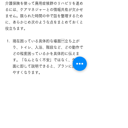
介護保険を使って廃用症候群のリハビリを進め
るには、ケアマネジャーとの情報共有が欠かせ
ません。限られた時間の中で話を整理するため
に、あらかじめ次のような点をまとめておくと
役立ちます。
現在困っている具体的な場面立ち上が
り、トイレ、入浴、階段など、どの動作で
どの程度困っているかを具体的に伝えま
す。「なんとなく不安」ではなく、生活場
面に即して説明できると、プランに反映し
やすくなります。
医師から言われていることや病歴かかり
つけ医の診断名、運動の制限、服薬内容な
どは、リハビリの内容を決めるうえで重要
な情報です。お薬手帳や診療情報提供書が
あれば、見せながら相談するとスムーズで
す。
家族の支援状況と希望介護にかけられる
時間帯や人数、家族の不安や希望（できれ