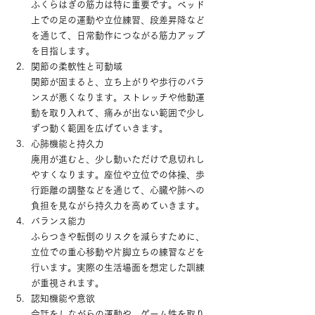
ふくらはぎの筋力は特に重要です。ベッド
上での足の運動や立位練習、段差昇降など
を通じて、日常動作につながる筋力アップ
を目指します。
関節の柔軟性と可動域
関節が固まると、立ち上がりや歩行のバラ
ンスが悪くなります。ストレッチや他動運
動を取り入れて、痛みが出ない範囲で少し
ずつ動く範囲を広げていきます。
心肺機能と持久力
廃用が進むと、少し動いただけで息切れし
やすくなります。座位や立位での体操、歩
行距離の調整などを通じて、心臓や肺への
負担を見ながら持久力を高めていきます。
バランス能力
ふらつきや転倒のリスクを減らすために、
立位での重心移動や片脚立ちの練習などを
行います。実際の生活場面を想定した訓練
が重視されます。
認知機能や意欲
会話をしながらの運動や、ゲーム性を取り