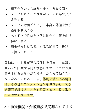
椅子からの立ち座りをゆっくり繰り返す
テーブルにつかまりながら、その場で足踏
みをする
テレビの時間ごとに、上半身の体操や深呼
吸を取り入れる
ベッド上で足首を上下に動かす、膝を曲げ
伸ばしする
家事や片付けなど、可能な範囲で「役割」
を持ってもらう
運動は「少し息が弾む程度」を目安に、体調に
合わせて回数や時間を調整します。いきなり負
荷を上げると疲労がたまり、かえって動きたく
なくなることもあります。
体調に波がある場合
は、その日のコンディションを見ながら「でき
る範囲で続ける」ことを意識すると、長く取り
組みやすくなります
。
3.2 医療機関・介護施設で実施される主な