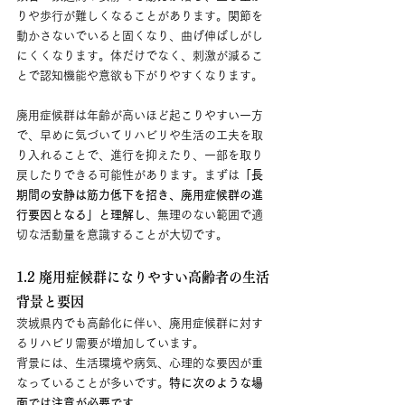
りや歩行が難しくなることがあります。関節を
動かさないでいると固くなり、曲げ伸ばしがし
にくくなります。体だけでなく、刺激が減るこ
とで認知機能や意欲も下がりやすくなります。
廃用症候群は年齢が高いほど起こりやすい一方
で、早めに気づいてリハビリや生活の工夫を取
り入れることで、進行を抑えたり、一部を取り
戻したりできる可能性があります。まずは
「長
期間の安静は筋力低下を招き、廃用症候群の進
行要因となる」と理解し
、無理のない範囲で適
切な活動量を意識することが大切です。
1.2 廃用症候群になりやすい高齢者の生活
背景と要因
茨城県内でも高齢化に伴い、廃用症候群に対す
るリハビリ需要が増加しています。
背景には、生活環境や病気、心理的な要因が重
なっていることが多いです。
特に次のような場
面では注意が必要です
。