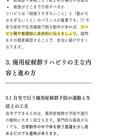
転倒歴や骨粗しょう症がある場合の注意点
家族がどこまで介助すべきか
リハビリは「頑張りすぎないこと」と「動かな
さすぎないこと」のバランスが重要です。 不
安な症状や生活場面で困る動作があれば、
リハ
ビリ職や看護師に具体的に伝えましょう
。疑問
をその都度確認することで、安全に続けやすく
なります。
3. 廃用症候群リハビリの主な内
容と進め方
3.1 自宅で行う廃用症候群予防の運動と生
活上の工夫
自宅でできる工夫は、廃用症候群の予防や進行
の緩和に大きく役立ちます。専門的な器具がな
くても、
日常動作の中で体を使う意識を少し高
めるだけでも意味があります
。