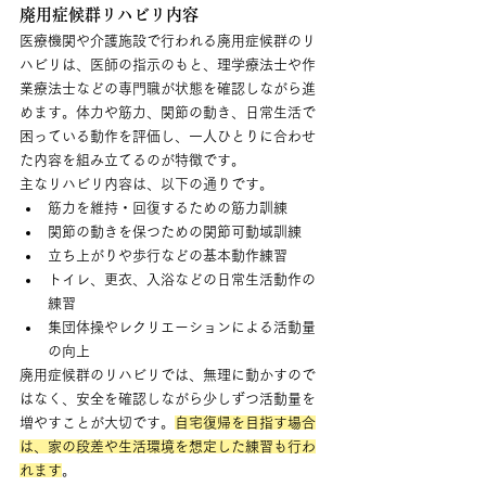
廃用症候群リハビリ内容
医療機関や介護施設で行われる廃用症候群のリ
ハビリは、医師の指示のもと、理学療法士や作
業療法士などの専門職が状態を確認しながら進
めます。体力や筋力、関節の動き、日常生活で
困っている動作を評価し、一人ひとりに合わせ
た内容を組み立てるのが特徴です。
主なリハビリ内容は、以下の通りです。
筋力を維持・回復するための筋力訓練
関節の動きを保つための関節可動域訓練
立ち上がりや歩行などの基本動作練習
トイレ、更衣、入浴などの日常生活動作の
練習
集団体操やレクリエーションによる活動量
の向上
廃用症候群のリハビリでは、無理に動かすので
はなく、安全を確認しながら少しずつ活動量を
増やすことが大切です。
自宅復帰を目指す場合
は、家の段差や生活環境を想定した練習も行わ
れます
。