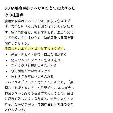
3.3 廃用症候群リハビリを安全に続けるた
めの注意点
廃用症候群のリハビリでは、回復を急ぎすぎ
ず、安全に続けられる範囲で行うことが大切で
す。特に高齢者は、転倒や息切れ、血圧の変化
などが起こりやすいため、
運動前後の確認を習
慣にしましょう
。
注意したいポイントは、以下の通りです
。
顔色・息切れ・脈拍・血圧を確認する
痛みやふらつきがある動きは避ける
手すりや歩行補助具を活用する
水分補給と室温管理を行う
疲れすぎる前に休憩を入れる
リハビリは「たくさん行うこと」よりも、「無
理なく継続すること」が重要です。 本人が少し
物足りないと感じる程度で終えることで、翌日
に疲れを残しにくくなります。家族やスタッフ
にも声をかけながら、
体調に合わせて進めるこ
とが大切です
。