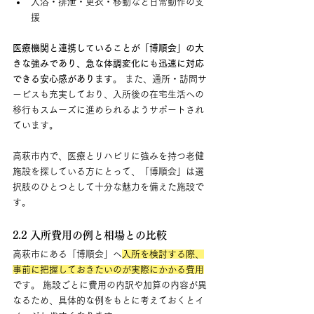
入浴・排泄・更衣・移動など日常動作の支
援
医療機関と連携していることが「博順会」の大
きな強みであり、急な体調変化にも迅速に対応
できる安心感があります
。 また、通所・訪問サ
ービスも充実しており、入所後の在宅生活への
移行もスムーズに進められるようサポートされ
ています。
高萩市内で、医療とリハビリに強みを持つ老健
施設を探している方にとって、「博順会」は選
択肢のひとつとして十分な魅力を備えた施設で
す。
2.2 入所費用の例と相場との比較
高萩市にある「博順会」へ
入所を検討する際、
事前に把握しておきたいのが実際にかかる費用
です。 施設ごとに費用の内訳や加算の内容が異
なるため、具体的な例をもとに考えておくとイ