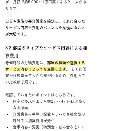
が、月額で約5,000〜1万円高くなるケースがあ
ります。
自分や家族の要介護度を確認し、それに合った
サービス内容と費用のバランスを見極めること
が大切です。
3.2 部屋のタイプやサービス内容による加
算費用
老健施設の月額費用は、
部屋の種類や選択する
サービス内容によっても変動
します
。 とくに個
室か多床室かで大きな差が出るため、費用面で
の比較は必須です。
確認しておきたいポイントはこちらです。
個室は多床室より月額2万〜4万円ほど高く
なる傾向
介護職員の手厚い配置やリハビリ強化型の
施設では加算費用が発生
食事内容の変更（特別食・刻み食など）に