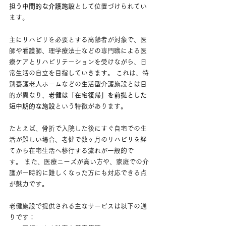
担う中間的な介護施設
として位置づけられてい
ます。
主にリハビリを必要とする高齢者が対象で、医
師や看護師、理学療法士などの専門職による医
療ケアとリハビリテーションを受けながら、日
常生活の自立を目指していきます。 これは、特
別養護老人ホームなどの生活型介護施設とは目
的が異なり、
老健は「在宅復帰」を前提とした
短中期的な施設
という特徴があります。
たとえば、骨折で入院した後にすぐ自宅での生
活が難しい場合、老健で数ヶ月のリハビリを経
てから在宅生活へ移行する流れが一般的で
す。 また、医療ニーズが高い方や、家庭での介
護が一時的に難しくなった方にも対応できる点
が魅力です。
老健施設で提供される主なサービスは以下の通
りです：