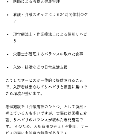
医師による診察と健康管理
看護・介護スタッフによる24時間体制のケ
ア
理学療法士・作業療法士による個別リハビ
リ
栄養士が管理するバランスの取れた食事
入浴・排泄などの日常生活支援
こうしたサービスが一体的に提供されること
で、
入所者は安心してリハビリと療養に集中で
きる環境
が整います。
老健施設を「介護施設のひとつ」として漠然と
考えている方も多いですが、実際には
医療と介
護、リハビリのバランスが取れた専門施設
で
す。 そのため、入所費用の考え方や期間、サー
ビス内容にも独自の特徴があります。