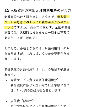
1.2 入所費用の内訳と月額利用料の考え方
老健施設への入所を検討するうえで、
最も気に
なるのが
毎月どのくらいの費用がかかるのか
と
いう点
ですよね。 高萩市に限らず、全国の老健
施設では、
入所時にまとまった一時金は不要
で
あるケースが一般的です。 
そのため、必要となるのは「月額利用料」のみ
となりますが、これにはいくつかの要素が含ま
れています。
老健施設の月額利用料は、以下の項目で構成さ
れます。
介護サービス費（介護保険適用分） 　
要介護度に応じて国が定めた基準額に基づ
き、1〜3割の自己負担を支払います。
居住費（部屋代） 　
個室や多床室によって金額が異なります。