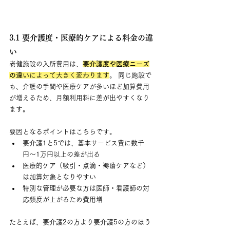
3.1 要介護度・医療的ケアによる料金の違
い
老健施設の入所費用は、
要介護度や医療ニーズ
の違い
によって大きく変わります
。 同じ施設で
も、介護の手間や医療ケアが多いほど加算費用
が増えるため、月額利用料に差が出やすくなり
ます。
要因となるポイントはこちらです。
要介護1と5では、基本サービス費に数千
円〜1万円以上の差が出る
医療的ケア（吸引・点滴・褥瘡ケアなど）
は加算対象となりやすい
特別な管理が必要な方は医師・看護師の対
応頻度が上がるため費用増
たとえば、要介護2の方より要介護5の方のほう