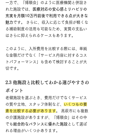
一方で、「博順会」のように医療機関と併設さ
れた施設では、
医療対応の安心感とリハビリの
充実を月額10万円前後で利用できる点が大きな
魅力
です。 さらに、収入に応じて負担が軽くな
る補助制度の活用も可能なため、実質の支払い
はさらに抑えられるケースもあります。
このように、入所費用を比較する際には、単純
な金額だけでなく「サービス内容に対するコス
トパフォーマンス」も含めて検討することが大
切です。
2.3 他施設と比較してわかる選びやすさの
ポイント
老健施設を選ぶとき、費用だけでなくサービス
の質や立地、スタッフ体制など、
いくつもの要
素を比較する必要があります
。 高萩市にも複数
の介護施設がありますが、「博順会」はその中
でも
総合的なバランスに優れた施設
として選ば
れる理由がいくつかあります。