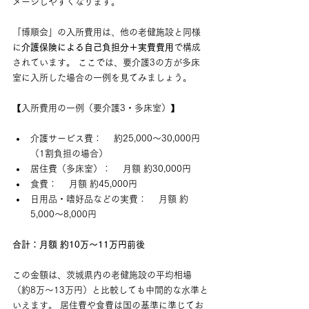
メージしやすくなります。
「博順会」の入所費用は、他の老健施設と同様
に
介護保険による自己負担分＋実費費用
で構成
されています。 ここでは、要介護3の方が多床
室に入所した場合の一例を見てみましょう。
【入所費用の一例（要介護3・多床室）】
介護サービス費： 　約25,000〜30,000円
（1割負担の場合）
居住費（多床室）： 　月額 約30,000円
食費： 　月額 約45,000円
日用品・嗜好品などの実費： 　月額 約
5,000〜8,000円
合計：月額 約10万〜11万円前後
この金額は、茨城県内の老健施設の平均相場
（約8万〜13万円）と比較しても中間的な水準と
いえます。 居住費や食費は国の基準に準じてお