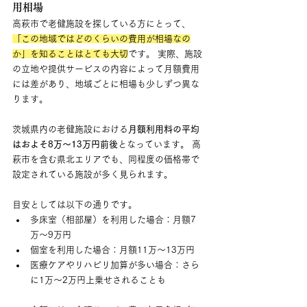
用相場
高萩市で老健施設を探している方にとって、
「この地域ではどのくらいの費用が相場なの
か」を知ることはとても大切
です。 実際、施設
の立地や提供サービスの内容によって月額費用
には差があり、地域ごとに相場も少しずつ異な
ります。
茨城県内の老健施設における
月額利用料の平均
はおよそ8万〜13万円前後
となっています。 高
萩市を含む県北エリアでも、同程度の価格帯で
設定されている施設が多く見られます。
目安としては以下の通りです。
多床室（相部屋）を利用した場合：月額7
万〜9万円
個室を利用した場合：月額11万〜13万円
医療ケアやリハビリ加算が多い場合：さら
に1万〜2万円上乗せされることも