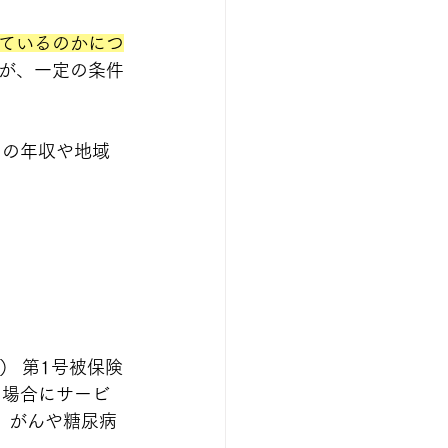
ているのかにつ
が、一定の条件
々の年収や地域
） 第1号被保険
る場合にサービ
、がんや糖尿病